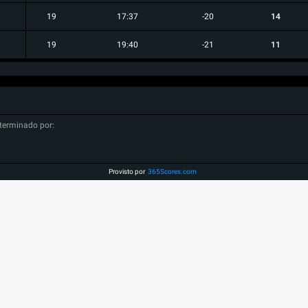
19
17:37
-20
14
19
19:40
-21
11
terminado por:
Provisto por
365Scores.com