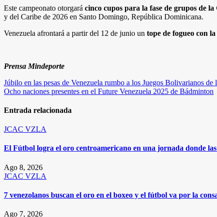
Este campeonato otorgará
cinco cupos para la fase de grupos de l
y del Caribe de 2026 en Santo Domingo, República Dominicana.
Venezuela afrontará a partir del 12 de junio un
tope de fogueo con la
Prensa Mindeporte
Navegación
Júbilo en las pesas de Venezuela rumbo a los Juegos Bolivarianos de
Ocho naciones presentes en el Future Venezuela 2025 de Bádminton
de
entradas
Entrada relacionada
JCAC
VZLA
El Fútbol logra el oro centroamericano en una jornada donde las 
Ago 8, 2026
JCAC
VZLA
7 venezolanos buscan el oro en el boxeo y el fútbol va por la c
Ago 7, 2026