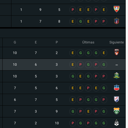
1
9
5
P
E
E
P
E
1
7
8
E
G
E
P
P
G
E
P
Últimas
Siguiente
10
7
2
E
G
G
G
E
-
10
6
3
E
P
G
P
G
10
5
3
G
E
G
P
P
7
5
6
E
E
P
E
G
6
7
5
E
P
G
G
P
7
3
9
G
P
E
P
G
7
2
10
P
G
P
G
G