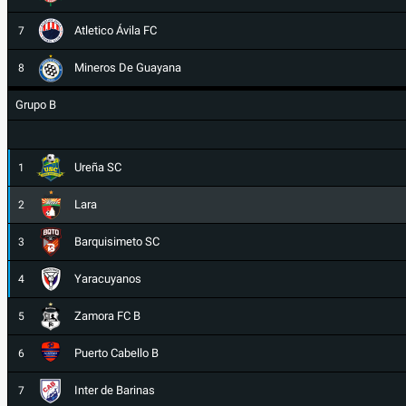
Atletico Ávila FC
7
Mineros De Guayana
8
Grupo B
Ureña SC
1
Lara
2
Barquisimeto SC
3
Yaracuyanos
4
Zamora FC B
5
Puerto Cabello B
6
Inter de Barinas
7