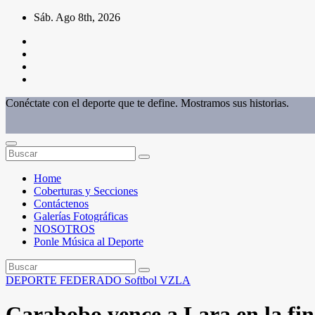
Saltar
Sáb. Ago 8th, 2026
al
contenido
Conéctate con el deporte que te define. Mostramos sus historias.
Home
Coberturas y Secciones
Contáctenos
Galerías Fotográficas
NOSOTROS
Ponle Música al Deporte
DEPORTE FEDERADO
Softbol
VZLA
Carabobo vence a Lara en la fina