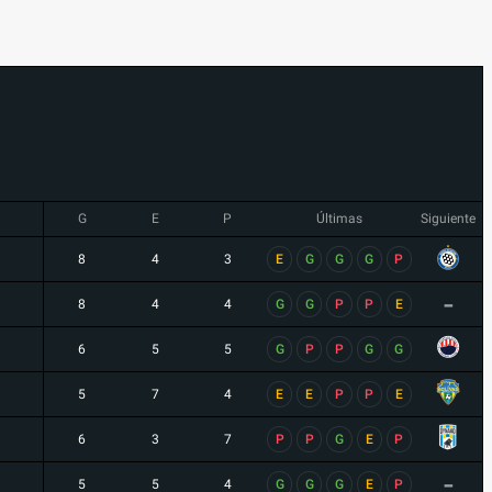
G
E
P
Últimas
Siguiente
8
4
3
E
G
G
G
P
-
8
4
4
G
G
P
P
E
6
5
5
G
P
P
G
G
5
7
4
E
E
P
P
E
6
3
7
P
P
G
E
P
-
5
5
4
G
G
G
E
P