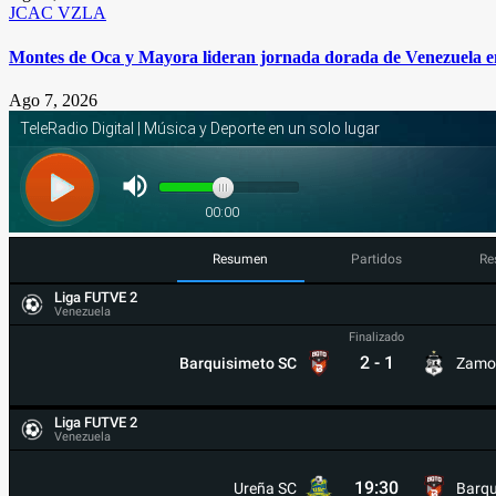
JCAC
VZLA
Montes de Oca y Mayora lideran jornada dorada de Venezuela 
Ago 7, 2026
Resumen
Partidos
Re
Liga FUTVE 2
Venezuela
Finalizado
2
-
1
Barquisimeto SC
Zamo
Liga FUTVE 2
Venezuela
19:30
Ureña SC
Barqu