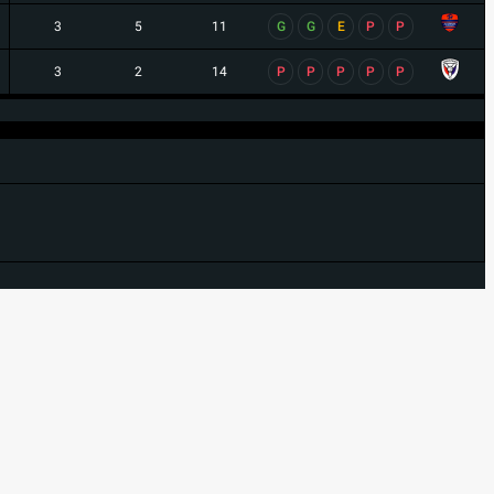
3
5
11
G
G
E
P
P
3
2
14
P
P
P
P
P