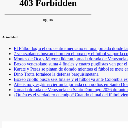
Actualidad
El Fútbol logra el oro centroamericano en una jornada donde la
7 venezolanos buscan el oro en el boxeo y el fútbol va por l
Montes de Oca y Mayora lideran jornada dorada de Venezuel
Boxeo venezolano suma 4 finales y cuatro pugilistas van por 
Karate y Pesas se pintan de dorado mientras el fútbol se mete 
Dino Trotta fortalece la defensa barquisimetana
Boxeo criollo busca seis finales y el fútbol va ante Colombia es
Atletismo y esgrima cierran la jornada con podios en Santo D
Jornada dorada de Venezuela en Santo Domingo 2026 durante e
¿Quién es el verdadero enemigo? Cuando el mal del fútbol vie