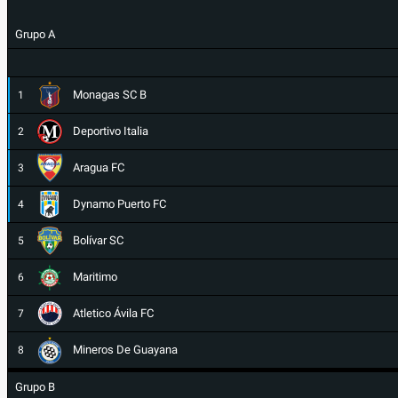
Grupo A
Monagas SC B
1
Deportivo Italia
2
Aragua FC
3
Dynamo Puerto FC
4
Bolívar SC
5
Maritimo
6
Atletico Ávila FC
7
Mineros De Guayana
8
Grupo B