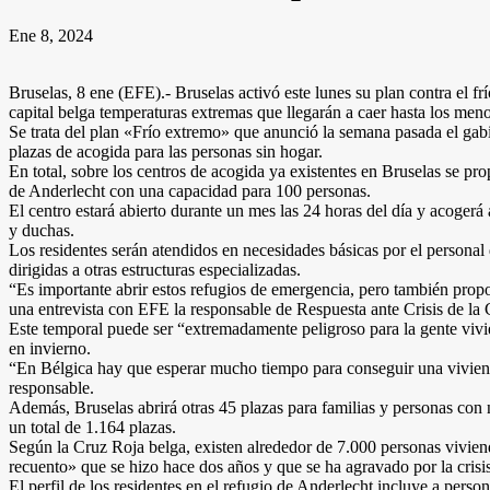
Ene 8, 2024
Bruselas, 8 ene (EFE).- Bruselas activó este lunes su plan contra el fr
capital belga temperaturas extremas que llegarán a caer hasta los men
Se trata del plan «Frío extremo» que anunció la semana pasada el gab
plazas de acogida para las personas sin hogar.
En total, sobre los centros de acogida ya existentes en Bruselas se pr
de Anderlecht con una capacidad para 100 personas.
El centro estará abierto durante un mes las 24 horas del día y acoger
y duchas.
Los residentes serán atendidos en necesidades básicas por el personal 
dirigidas a otras estructuras especializadas.
“Es importante abrir estos refugios de emergencia, pero también propo
una entrevista con EFE la responsable de Respuesta ante Crisis de la
Este temporal puede ser “extremadamente peligroso para la gente vivie
en invierno.
“En Bélgica hay que esperar mucho tiempo para conseguir una vivienda 
responsable.
Además, Bruselas abrirá otras 45 plazas para familias y personas con
un total de 1.164 plazas.
Según la Cruz Roja belga, existen alrededor de 7.000 personas vivien
recuento» que se hizo hace dos años y que se ha agravado por la crisis
El perfil de los residentes en el refugio de Anderlecht incluye a pers