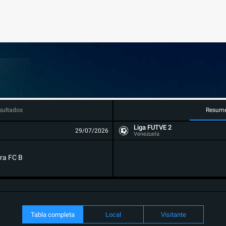
sultados
Resum
Liga FUTVE 2
29/07/2026
Venezuela
ra FC B
Tabla completa
Local
Visitante