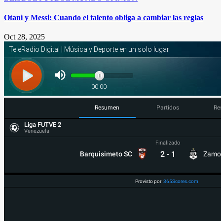
Otani y Messi: Cuando el talento obliga a cambiar las reglas
Oct 28, 2025
Resumen
Partidos
Re
Liga FUTVE 2
Venezuela
Finalizado
2
-
1
Barquisimeto SC
Zamo
Provisto por
365Scores.com