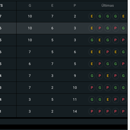
TS
G
E
P
Últimas
7
10
7
2
E
G
G
G
E
6
10
6
3
E
P
G
P
G
5
10
5
3
G
E
G
P
P
6
7
5
6
E
E
P
E
G
5
6
7
5
E
P
G
G
P
4
7
3
9
G
P
E
P
G
3
7
2
10
P
G
P
G
G
4
3
5
11
G
G
E
P
P
1
3
2
14
P
P
P
P
P