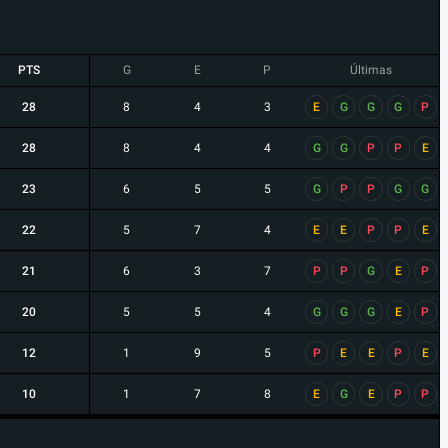
PTS
G
E
P
Últimas
28
8
4
3
E
G
G
G
P
28
8
4
4
G
G
P
P
E
23
6
5
5
G
P
P
G
G
22
5
7
4
E
E
P
P
E
21
6
3
7
P
P
G
E
P
20
5
5
4
G
G
G
E
P
12
1
9
5
P
E
E
P
E
10
1
7
8
E
G
E
P
P