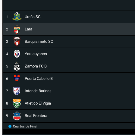
Ureña SC
1
Lara
2
Barquisimeto SC
3
Yaracuyanos
4
Zamora FC B
5
Puerto Cabello B
6
Inter de Barinas
7
Atletico El Vigia
8
Real Frontera
9
Cuartos de Final