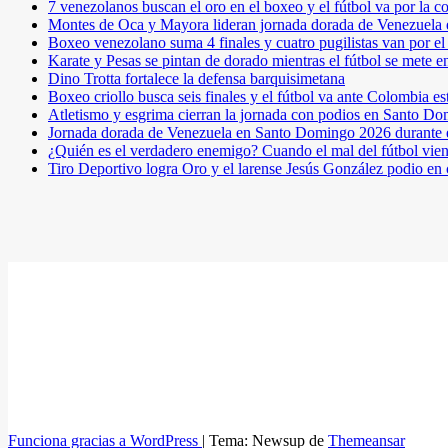
7 venezolanos buscan el oro en el boxeo y el fútbol va por l
Montes de Oca y Mayora lideran jornada dorada de Venezuel
Boxeo venezolano suma 4 finales y cuatro pugilistas van por 
Karate y Pesas se pintan de dorado mientras el fútbol se mete 
Dino Trotta fortalece la defensa barquisimetana
Boxeo criollo busca seis finales y el fútbol va ante Colombia es
Atletismo y esgrima cierran la jornada con podios en Santo D
Jornada dorada de Venezuela en Santo Domingo 2026 durante e
¿Quién es el verdadero enemigo? Cuando el mal del fútbol vie
Tiro Deportivo logra Oro y el larense Jesús González podio en
Funciona gracias a WordPress
|
Tema: Newsup de
Themeansar