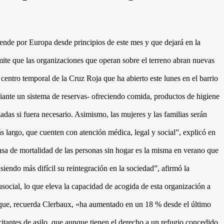
xtiende por Europa desde principios de este mes y que dejará en la
mite que las organizaciones que operan sobre el terreno abran nuevas
centro temporal de la Cruz Roja que ha abierto este lunes en el barrio
diante un sistema de reservas- ofreciendo comida, productos de higiene
adas si fuera necesario. Asimismo, las mujeres y las familias serán
s largo, que cuenten con atención médica, legal y social”, explicó en
asa de mortalidad de las personas sin hogar es la misma en verano que
endo más difícil su reintegración en la sociedad”, afirmó la
ocial, lo que eleva la capacidad de acogida de esta organización a
a que, recuerda Clerbaux, «ha aumentado en un 18 % desde el último
citantes de asilo, que aunque tienen el derecho a un refugio concedido,