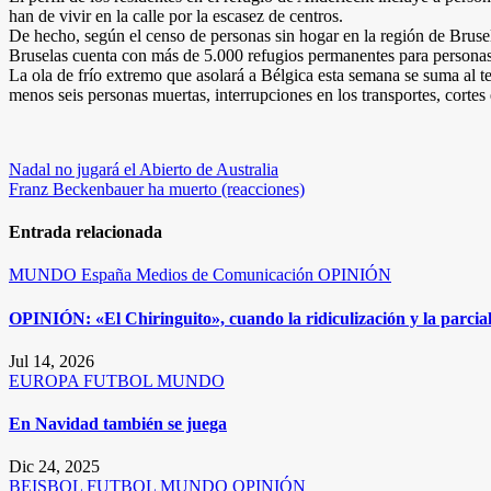
han de vivir en la calle por la escasez de centros.
De hecho, según el censo de personas sin hogar en la región de Brusela
Bruselas cuenta con más de 5.000 refugios permanentes para personas s
La ola de frío extremo que asolará a Bélgica esta semana se suma al t
menos seis personas muertas, interrupciones en los transportes, cortes 
Navegación
Nadal no jugará el Abierto de Australia
Franz Beckenbauer ha muerto (reacciones)
de
entradas
Entrada relacionada
MUNDO
España
Medios de Comunicación
OPINIÓN
OPINIÓN: «El Chiringuito», cuando la ridiculización y la parcia
Jul 14, 2026
EUROPA
FUTBOL
MUNDO
En Navidad también se juega
Dic 24, 2025
BEISBOL
FUTBOL
MUNDO
OPINIÓN