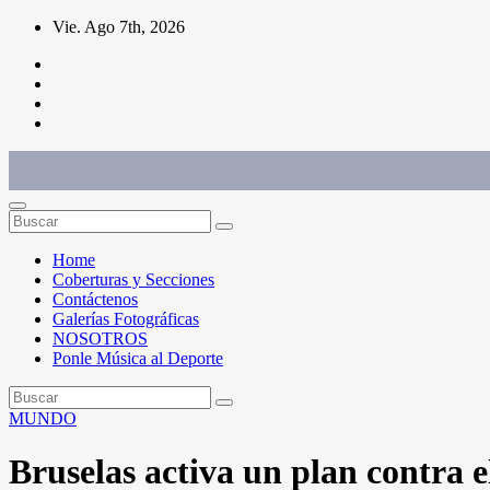
Saltar
Vie. Ago 7th, 2026
al
contenido
Conéctate con el deporte que te define. Mostramos sus historias.
Home
Coberturas y Secciones
Contáctenos
Galerías Fotográficas
NOSOTROS
Ponle Música al Deporte
MUNDO
Bruselas activa un plan contra e