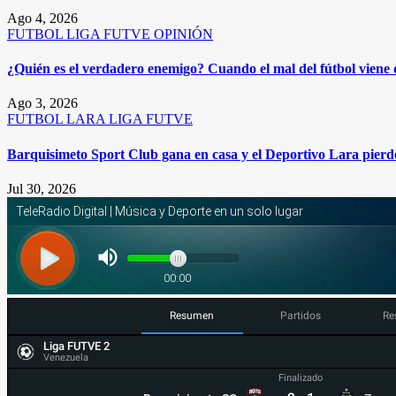
Ago 4, 2026
FUTBOL
LIGA FUTVE
OPINIÓN
¿Quién es el verdadero enemigo? Cuando el mal del fútbol viene
Ago 3, 2026
FUTBOL
LARA
LIGA FUTVE
Barquisimeto Sport Club gana en casa y el Deportivo Lara pierde
Jul 30, 2026
Resumen
Partidos
Re
Liga FUTVE 2
Venezuela
Finalizado