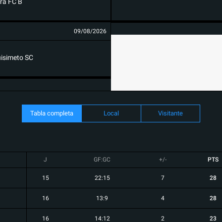
ra FC B
09/08/2026
isimeto SC
Tabla completa
Local
Visitante
J
GF:GC
+/-
PTS
15
22:15
7
28
16
13:9
4
28
16
14:12
2
23