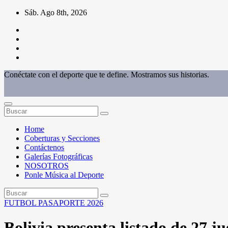
Saltar
Sáb. Ago 8th, 2026
al
contenido
Conéctate con el deporte que te define. Mostramos sus historias.
Home
Coberturas y Secciones
Contáctenos
Galerías Fotográficas
NOSOTROS
Ponle Música al Deporte
FUTBOL
PASAPORTE 2026
Bolivia presenta listado de 27 j