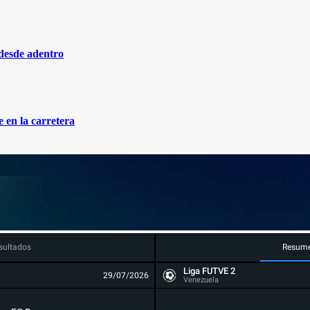
 desde adentro
 en la carretera
sultados
Resum
Liga FUTVE 2
29/07/2026
Venezuela