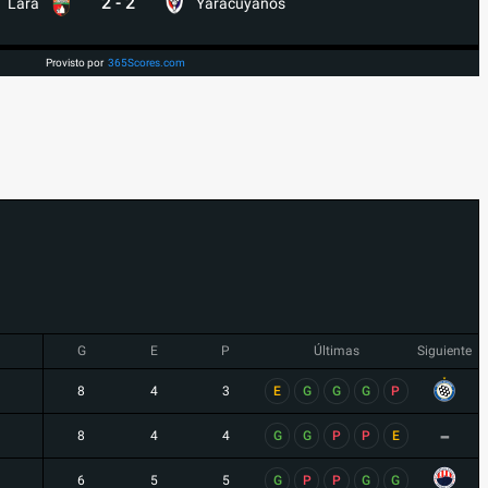
2
-
2
Lara
Yaracuyanos
Provisto por
365Scores.com
G
E
P
Últimas
Siguiente
8
4
3
E
G
G
G
P
-
8
4
4
G
G
P
P
E
6
5
5
G
P
P
G
G