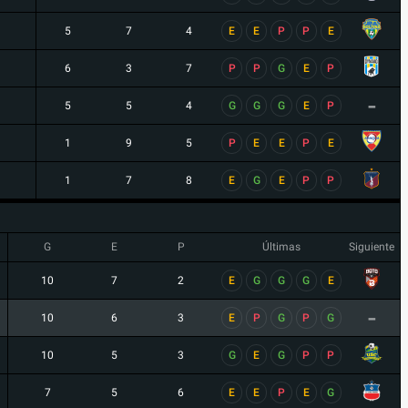
5
7
4
E
E
P
P
E
6
3
7
P
P
G
E
P
-
5
5
4
G
G
G
E
P
1
9
5
P
E
E
P
E
1
7
8
E
G
E
P
P
G
E
P
Últimas
Siguiente
10
7
2
E
G
G
G
E
-
10
6
3
E
P
G
P
G
10
5
3
G
E
G
P
P
7
5
6
E
E
P
E
G