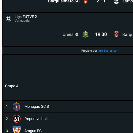
2
-
1
Barquisimeto SC
Zamo
Liga FUTVE 2
Venezuela
19:30
Ureña SC
Barqu
Provisto por
365Scores.com
Grupo A
Monagas SC B
1
Deportivo Italia
2
Aragua FC
3