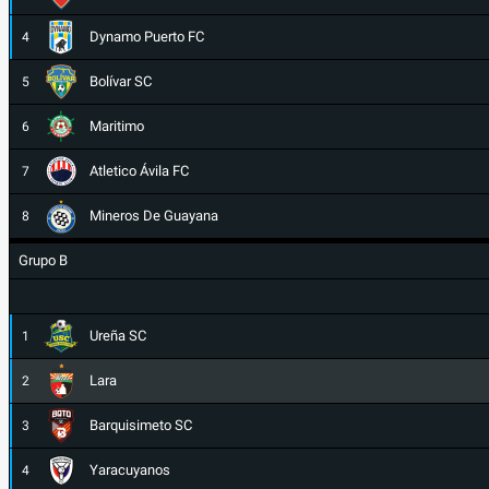
Dynamo Puerto FC
4
Bolívar SC
5
Maritimo
6
Atletico Ávila FC
7
Mineros De Guayana
8
Grupo B
Ureña SC
1
Lara
2
Barquisimeto SC
3
Yaracuyanos
4