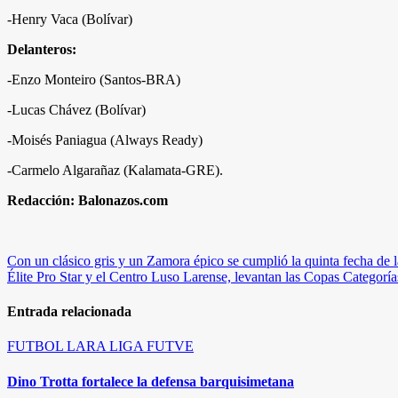
-Henry Vaca (Bolívar)
Delanteros:
-Enzo Monteiro (Santos-BRA)
-Lucas Chávez (Bolívar)
-Moisés Paniagua (Always Ready)
-Carmelo Algarañaz (Kalamata-GRE).
Redacción: Balonazos.com
Navegación
Con un clásico gris y un Zamora épico se cumplió la quinta fecha de 
Élite Pro Star y el Centro Luso Larense, levantan las Copas Categor
de
entradas
Entrada relacionada
FUTBOL
LARA
LIGA FUTVE
Dino Trotta fortalece la defensa barquisimetana