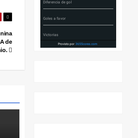
Diferencia de gol
Goles a favor
enina
Victorias
FA de
Provisto por
365Scores.com
io.