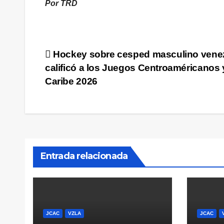
Por TRD
Navegación
Hockey sobre cesped masculino vene
calificó a los Juegos Centroaméricanos 
de
Caribe 2026
entradas
Entrada relacionada
JCAC
VZLA
JCAC