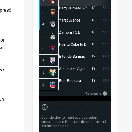
2
Barquisimeto SC
18
28:16
12
xpresó
3
Yaracuyanos
18
23:20
3
4
Zamora FC B
18
28:25
3
5
con
Puerto Cabello B
19
27:26
1
las
6
Inter de Barinas
19
38:42
-4
7
Atletico El Vigia
19
17:37
-20
ra
8
Real Frontera
19
19:40
-21
9
Referencia
?
va
Forma de desempate en Liga FUTVE
2
Cuando dos (o más) equipos están
empatados en Puntos el desempate será
determinado por: