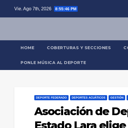
Saltar
Vie. Ago 7th, 2026
8:55:47 PM
al
contenido
HOME
COBERTURAS Y SECCIONES
C
PONLE MÚSICA AL DEPORTE
DEPORTE FEDERADO
DEPORTES ACUÁTICOS
GESTIÓN
Asociación de De
Estado Lara elige