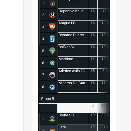
1
Deportivo Italia
16
13:9
4
2
Aragua FC
16
14:12
2
3
Dynamo Puerto FC
16
18:16
2
4
Bolívar SC
16
15:17
-2
5
Maritimo
14
16:13
3
6
Atletico Ávila FC
15
8:14
-6
7
Mineros De Guayana
16
11:21
-10
8
Grupo B
J
GF:GC
+/-
Ureña SC
19
32:18
14
1
Lara
19
31:19
12