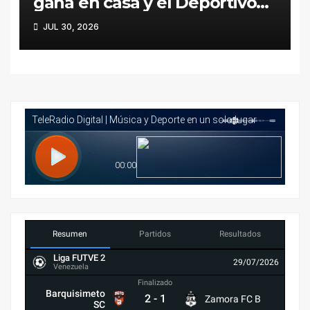
gana en casa y el Deportivo
Lara pierde en la carretera
JUL 30, 2026
Resumen
Partidos
Resultados
Liga FUTVE 2
29/07/2026
Venezuela
Finalizado
Barquisimeto
2
-
1
Zamora FC B
SC