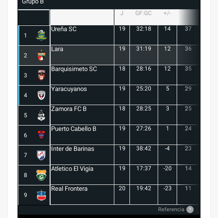
Grupo B
J
GF:GC
+/-
PTS
G
Ureña SC
19
32:18
14
37
10
1
Lara
19
31:19
12
36
10
2
Barquisimeto SC
18
28:16
12
35
10
3
Yaracuyanos
19
25:20
5
29
8
4
Zamora FC B
18
28:25
3
25
6
5
Puerto Cabello B
19
27:26
1
24
7
6
Inter de Barinas
19
38:42
-4
23
7
7
Atletico El Vigia
19
17:37
-20
14
3
8
Real Frontera
20
19:42
-23
11
3
9
Referencia
?