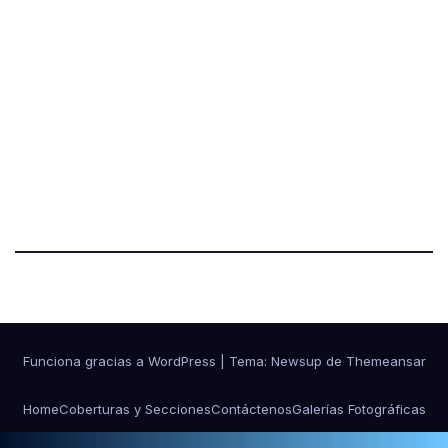
Funciona gracias a WordPress
|
Tema:
Newsup
de
Themeansar
Home
Coberturas y Secciones
Contáctenos
Galerías Fotográficas
NOSOTROS
Ponle Música al Deporte