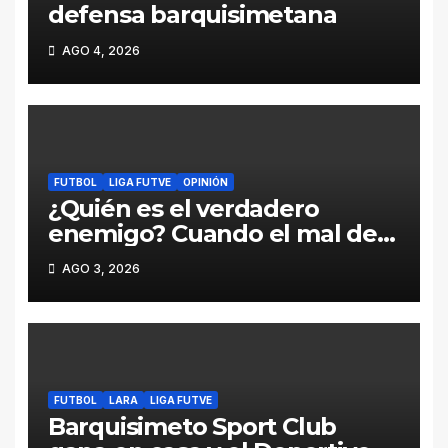
defensa barquisimetana
AGO 4, 2026
FUTBOL
LIGA FUTVE
OPINIÓN
¿Quién es el verdadero
enemigo? Cuando el mal del
fútbol viene desde adentro
AGO 3, 2026
FUTBOL
LARA
LIGA FUTVE
Barquisimeto Sport Club