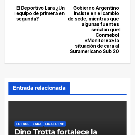
El Deportivo Lara ¿Un
Gobierno Argentino
Navegación
equipo de primera en
insiste en el cambio
segunda?
de sede, mientras que
de
algunas fuentes
señalan que
entradas
Conmebol
«Monitorea» la
situación de cara al
Suramericano Sub 20
Entrada relacionada
FUTBOL
LARA
LIGA FUTVE
Dino Trotta fortalece la