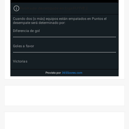
Forma de desempate en Liga FUTVE 2
Cuando dos (o más) equipos están empatados en Puntos el
desempate será determinado por:
Diferencia de gol
Goles a favor
Victorias
Provisto por
365Scores.com