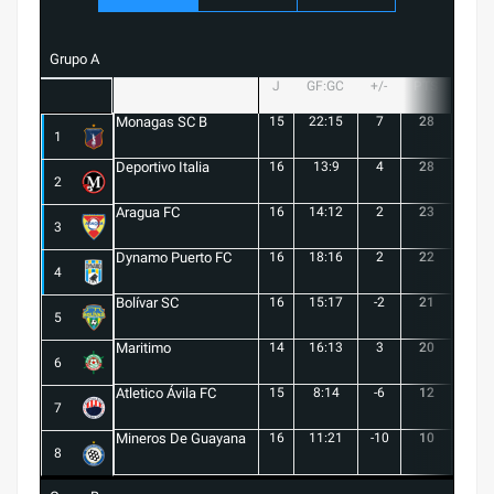
Grupo A
J
GF:GC
+/-
PTS
G
Monagas SC B
15
22:15
7
28
8
1
Deportivo Italia
16
13:9
4
28
8
2
Aragua FC
16
14:12
2
23
6
3
Dynamo Puerto FC
16
18:16
2
22
5
4
Bolívar SC
16
15:17
-2
21
6
5
Maritimo
14
16:13
3
20
5
6
Atletico Ávila FC
15
8:14
-6
12
1
7
Mineros De Guayana
16
11:21
-10
10
1
8