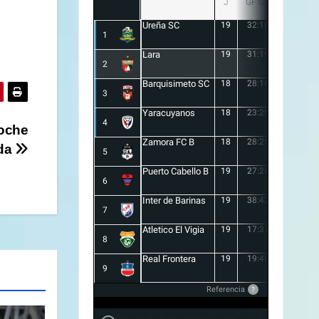
J
GF:GC
+/-
Ureña SC
19
32:18
14
1
Lara
19
31:19
12
2
Barquisimeto SC
18
28:16
12
3
Yaracuyanos
18
23:20
3
4
noche
Zamora FC B
18
28:25
3
da
5
Puerto Cabello B
19
27:26
1
6
Inter de Barinas
19
38:42
-4
7
Atletico El Vigia
19
17:37
-20
8
Real Frontera
19
19:40
-21
9
Referencia
?
Forma de desempate en Liga FUTVE