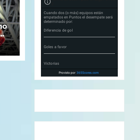
2
Cuando dos (o más) equipos están
empatados en Puntos el desempate será
determinado por:
no
Diferencia de gol
s
Goles a favor
o
Victorias
Provisto por
365Scores.com