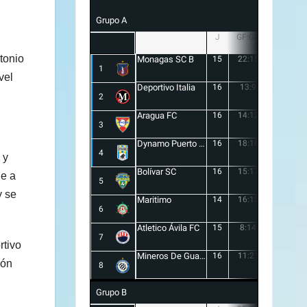
Grupo A
J
GF:GC
+/-
tonio
Monagas SC B
15
22:15
7
1
vel
Deportivo Italia
16
13:9
4
2
Aragua FC
16
14:12
2
3
Dynamo Puerto FC
16
18:16
2
4
 y
Bolívar SC
16
15:17
-2
le a
5
y se
Maritimo
14
16:13
3
6
Atletico Ávila FC
15
8:14
-6
7
rtivo
Mineros De Guayana
16
11:21
-10
ión
8
Grupo B